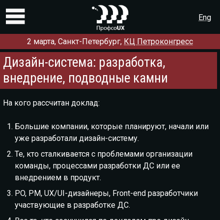
Eng
2 марта, Санкт-Петербург,
КЦ Петроконгресс
Программа
Дизайн-система: разработка,
Регистрация
внедрение, подводные камни
Доклады и мастер-классы
Партнёры
На кого рассчитан доклад:
Докладчикам
Большие компании, которые планируют, начали или
уже разработали дизайн-систему.
О конференции
Те, кто сталкивается с проблемами организации
Контакты
команды, процессами разработки ДС или ее
внедрением в продукт.
Предыдущие конференции:
2018
2017
2016
2015
2014
2013
2012
PO, PM, UX/UI-дизайнеры, Front-end разработчики
участвующие в разработке ДС.