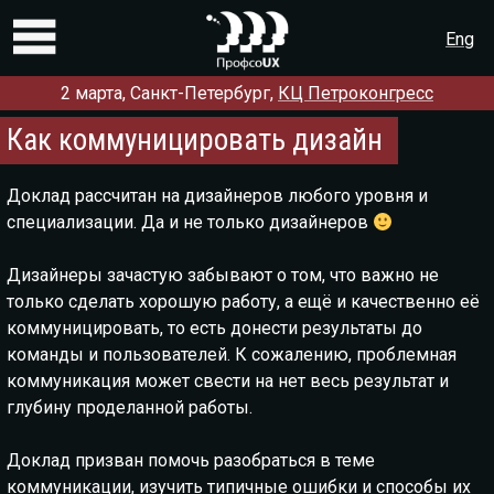
Eng
2 марта, Санкт-Петербург,
КЦ Петроконгресс
Программа
Как коммуницировать дизайн
Регистрация
Доклады и мастер-классы
Доклад рассчитан на дизайнеров любого уровня и
специализации. Да и не только дизайнеров
Партнёры
Дизайнеры зачастую забывают о том, что важно не
Докладчикам
только сделать хорошую работу, а ещё и качественно её
О конференции
коммуницировать, то есть донести результаты до
команды и пользователей. К сожалению, проблемная
Контакты
коммуникация может свести на нет весь результат и
Предыдущие конференции:
глубину проделанной работы.
2018
2017
2016
2015
2014
2013
2012
Доклад призван помочь разобраться в теме
коммуникации, изучить типичные ошибки и способы их