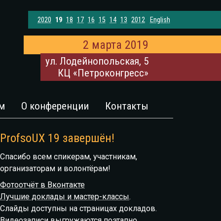
2020
19
18
17
16
15
14
13
2012
English
2 марта 2019
ул. Лодейнопольская, 5
КЦ «Петроконгресс»
м
О конференции
Контакты
ProfsoUX 19 завершён!
Спасибо всем спикерам, участникам,
организаторам и волонтёрам!
Фотоотчёт в Вконтакте
Лучшие доклады и мастер-классы
.
Слайды доступны на страницах докладов.
Видеозаписи выгружаются поэтапно.