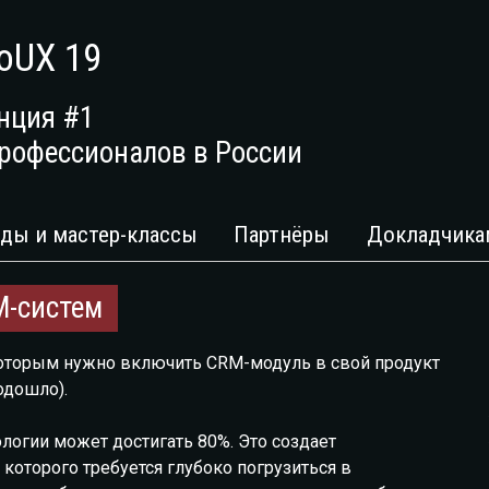
оUX 19
нция #1
рофессионалов в России
ды и мастер-классы
Партнёры
Докладчика
M-систем
которым нужно включить CRM-модуль в свой продукт
одошло).
огии может достигать 80%. Это создает
оторого требуется глубоко погрузиться в