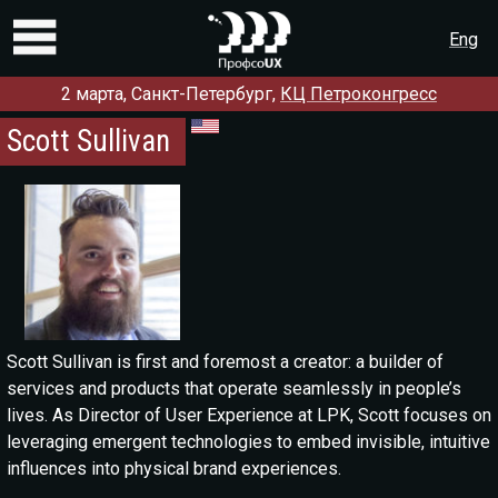
Eng
2 марта, Санкт-Петербург,
КЦ Петроконгресс
Программа
Scott Sullivan
Регистрация
Доклады и мастер-классы
Партнёры
Докладчикам
О конференции
Scott Sullivan is first and foremost a creator: a builder of
Контакты
services and products that operate seamlessly in people’s
Предыдущие конференции:
lives. As Director of User Experience at LPK, Scott focuses on
2018
2017
2016
2015
2014
2013
2012
leveraging emergent technologies to embed invisible, intuitive
influences into physical brand experiences.