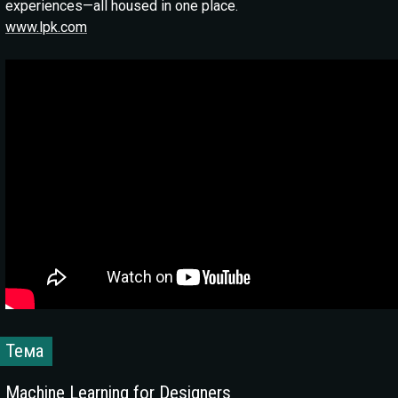
experiences—all housed in one place.
www.lpk.com
Тема
Machine Learning for Designers